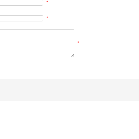
*
*
*