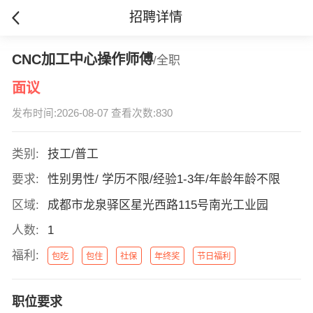
招聘详情
CNC加工中心操作师傅
/全职
面议
发布时间:2026-08-07 查看次数:830
类别:
技工/普工
要求:
性别男性/ 学历不限/经验1-3年/年龄年龄不限
区域:
成都市龙泉驿区星光西路115号南光工业园
人数:
1
福利:
包吃
包住
社保
年终奖
节日福利
职位要求