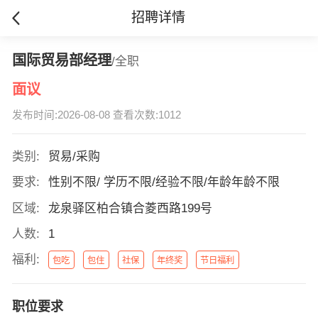
招聘详情
国际贸易部经理
/全职
面议
发布时间:2026-08-08 查看次数:1012
类别:
贸易/采购
要求:
性别不限/ 学历不限/经验不限/年龄年龄不限
区域:
龙泉驿区柏合镇合菱西路199号
人数:
1
福利:
包吃
包住
社保
年终奖
节日福利
职位要求