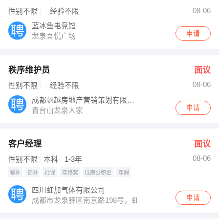
08-06
性别不限
经验不限
蓝冰鱼电竞馆
申请
龙泉吾悦广场
秩序维护员
面议
08-06
性别不限
经验不限
成都帆越房地产营销策划有限公司
申请
青台山龙泉人家
客户经理
面议
08-06
性别不限
本科
1-3年
餐补
话补
社保
年终奖
住房公积金
年假
四川虹加气体有限公司
申请
成都市龙泉驿区南京路198号，虹波实业园区内虹加气体