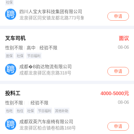
社保
四川人宝大享科技集团有限公司
申请
龙泉驿区同安镇龙都北路773号聚合市场集采中心6号库2
叉车司机
面议
08-06
性别不限
高中
经验不限
医保
社保
节日福利
成都�B韵达物流有限公司
申请
成都龙泉驿区南京路318号
投料工
4000-5000元
08-06
性别不限
经验不限
包吃
包住
社保
节日福利
其他补助
成都双英汽车座椅有限公司
申请
龙泉驿区柏合镇卷柏路168号