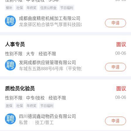
餐补
社保
年终奖
住房公积金
节日福利
成都曲度精密机械加工有限公司
申请
龙泉驿区柏合镇华气厚普科技园内
人事专员
面议
08-06
性别不限
大专
经验不限
发网成都供应链管理有限公司
申请
车城东五路888号6号库（平安物流园二期）
质检员化验员
面议
08-06
性别不限
中专/技校
经验不限
医保
社保
年终奖
节日福利
四川德润鑫动物药业有限公司
申请
私营
技工/普工