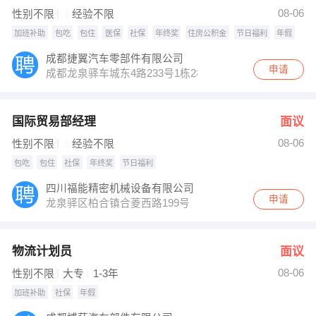
【欧速（成都）汽车配件有限公司】 强势入驻
08-06
性别不限
经验不限
加班补助
包吃
包住
医保
社保
年终奖
住房公积金
节日福利
年假
成都捷翼汽车零部件有限公司
申请
成都龙泉驿车城东4路233号1栋2栋
国际贸易部经理
面议
08-06
性别不限
经验不限
包吃
包住
社保
年终奖
节日福利
四川福能精密机械设备有限公司
申请
龙泉驿区柏合镇合菱西路199号
物流计划员
面议
08-06
性别不限
大专
1-3年
加班补助
社保
年假