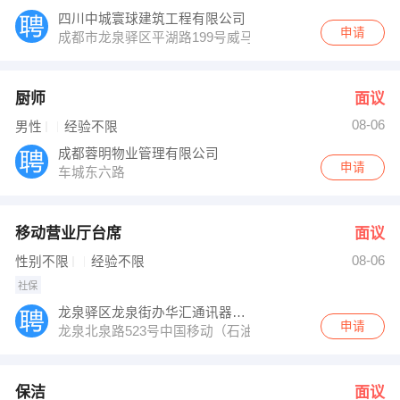
四川中城寰球建筑工程有限公司
申请
成都市龙泉驿区平湖路199号威马项目部（地铁2号线书房
厨师
面议
08-06
男性
经验不限
成都蓉明物业管理有限公司
申请
车城东六路
移动营业厅台席
面议
08-06
性别不限
经验不限
社保
龙泉驿区龙泉街办华汇通讯器材经营部
申请
龙泉北泉路523号中国移动（石油小区旁）
保洁
面议