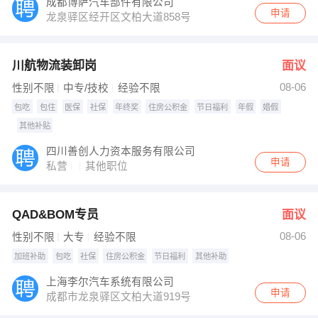
成都博萨汽车部件有限公司
申请
龙泉驿区经开区文柏大道858号
川航物流装卸岗
面议
08-06
性别不限
中专/技校
经验不限
包吃
包住
医保
社保
年终奖
住房公积金
节日福利
年假
婚假
其他补贴
四川善创人力资本服务有限公司
申请
私营
其他职位
QAD&BOM专员
面议
08-06
性别不限
大专
经验不限
加班补助
包吃
社保
住房公积金
节日福利
其他补助
上海李尔汽车系统有限公司
申请
成都市龙泉驿区文柏大道919号