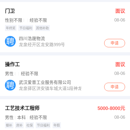
门卫
面议
08-06
性别不限
经验不限
年终奖
节日福利
其他补助
四川浩晟物流
申请
龙泉经开区龙安路999号
操作工
面议
08-06
男性
经验不限
武汉爱普工业服务有限公司
申请
龙泉驿区洪安镇车城大道1段神龙汽车有限公司东一门
工艺技术工程师
5000-8000元
08-06
男性
本科
经验不限
餐补
房补
社保
节日福利
年假