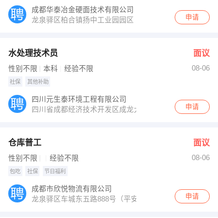
成都华泰冶金硬面技术有限公司
申请
龙泉驿区柏合镇扬中工业园园区
水处理技术员
面议
08-06
性别不限
本科
经验不限
社保
其他补助
四川元生泰环境工程有限公司
申请
四川省成都经济技术开发区成龙大道二段1666号B2栋3栋3
仓库普工
面议
08-06
性别不限
经验不限
包吃
社保
节日福利
成都市欣悦物流有限公司
申请
龙泉驿区车城东五路888号（平安物流园二期2层2号库）