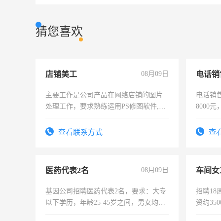
猜您喜欢
店铺美工
08月09日
电话销
主要工作是公司产品在网络店铺的图片
电话销售
处理工作，要求熟练运用PS修图软件,工
8000
作时间每天8小时，待遇优厚。
查看联系方式
查
医药代表2名
08月09日
车间女
基因公司招聘医药代表2名，要求：大专
招聘18
以下学历，年龄25-45岁之间，男女均
资约35
可，需要具有营销经验，从事过医药代
险，有