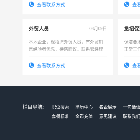
表或者有医学资质的优先，底薪+绩效，
查看联系方式
查
交五险。
外贸人员
08月09日
本地企业，现招聘外贸人员，有外贸销
保洁要
售经验者优先，待遇面议。联系郭经理
正常工
责任心
录，客
查看联系方式
查
懂电脑
能力，
栏目导航:
职位搜索
简历中心
名企展示
一句话
套餐标准
金币充值
意见建议
联系我