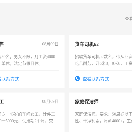
查
售
08月09日
货车司机b2
50名，男女不限，月工资4000-
招聘货车司机b2数名，带从业
元，单休，法定节假日休。
吃苦耐劳，开6米8，9米6，工
看联系方式
查看联系方式
工
08月09日
家庭保洁师
周岁一45岁的车间女工，计件工
家庭保洁师。要求：50周岁以
00一5000元，试用期2个月，交五
性、干净利索，月薪4000+，
年薪假，年底福利
时间灵活，不需坐班，适合宝