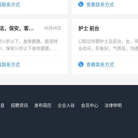
太太等。
看联系方式
查看联系方式
急招保洁，保安，客服，工程
08月08日
护士 前台
求55岁以下，身体健康，能坚持
口腔诊所聘护士及前台，女，
作，保安55岁以下身体健康，有
业也可，形象好，气质佳，沟
形象端庄，遵纪守法，无犯罪记
强。面试，周日休息。
服要求45岁以下高中以上文化，
看联系方式
查看联系方式
工作认真，性格开朗有良好沟通
工程，懂水电维修。
信息
招聘资讯
发布简历
企业入驻
会员中心
法律申明
们