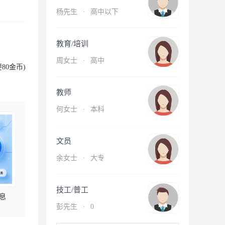
杨先生
·
高中以下
教育/培训
周女士
·
高中
80金币)
教师
何女士
·
本科
文员
余女士
·
大专
技工/普工
息
彭先生
·
0